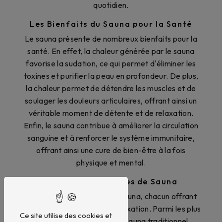
quotidien.
Les Bienfaits du Sauna pour la Santé
Le sauna présente de nombreux bienfaits pour la
santé. En effet, la chaleur générée par le sauna
favorise la sudation, ce qui permet d'éliminer les
toxines et purifier la peau en profondeur. De plus,
la chaleur permet de détendre les muscles et de
soulager les douleurs articulaires, offrant ainsi un
véritable moment de détente et de relaxation.
Enfin, le sauna contribue à améliorer la circulation
sanguine et à renforcer le système immunitaire,
offrant ainsi une cure de bien-être à la fois
physique et mental.
Les Différents Types de Sauna
Il existe plusieurs types de sauna, chacun offrant
une expérience unique de relaxation. Parmi les plus
Ce site utilise des cookies et
populaires, on retrouve le sauna traditionnel